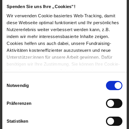
Kinder-/Jugendliteratur. Und ermöglichen mit Weitblick,
Spenden Sie uns Ihre „Cookies“!
Herz und einer
Schutzpatenschaft
, dass benachteiligte
Wir verwenden Cookie-basiertes Web-Tracking, damit
Mädchen in Südindien lesen lernen.
diese Webseite optimal funktioniert und Ihr persönliches
Nutzererlebnis weiter verbessert werden kann, z.B.
indem wir mehr interessensbasierte Inhalte zeigen.
Cookies helfen uns auch dabei, unsere Fundraising-
Aktivitäten kosteneffizienter auszusteuern und neue
Unterstützer:innen für unsere Arbeit gewinnen. Dafür
benötigen wir Ihre Zustimmung. Sie können Ihre Cookie-
Einstellungen jetzt oder in Zukunft jederzeit anpassen.
Einwilligungsauswahl
Notwendig
Präferenzen
Benachteiligte Mädchen in Südindien bekommen die
Chance auf Bildung (Foto: Kindernothilfe Österreich)
Statistiken