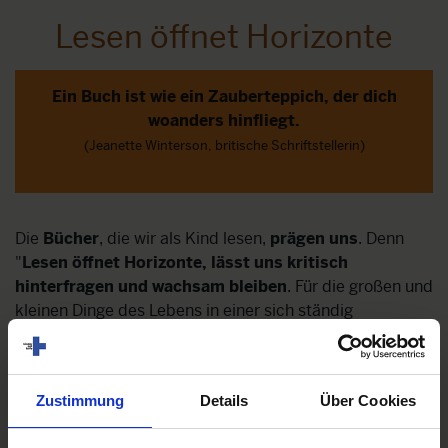
Lesen öffnet Horizonte
Ein Buch ist wie ein Zauberteppich, der dich
woanders hinfliegt.
(Jeanette Winterson, britische Schriftstellerin)
Die
Bücher
, die wir als Kind lesen,
prägen uns
. Denn
"
Lesen öffnet Horizonte, lässt uns kritisch
hinterfragen und wachsam bleiben
. Für die großen und
kleinen Dinge des Lebens in einer sich ständig
verändernden Welt.", sind die engagierten
Buchhändlerinnen von o*books Katja Fetty und Bianca-
Maria Braunshofer überzeugt.
Zustimmung
Details
Über Cookies
Deshalb widmen sie sich mit Enthusiasmus
gesellschaftskritischen Themen und