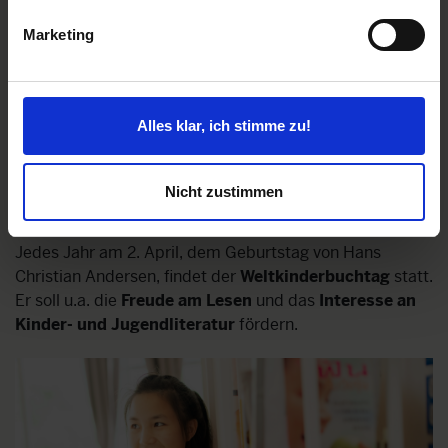
Weltkinderbuchtag
Marketing
Ein Buch ist ein Geschenk, das du wieder und
wieder öffnen kannst.
Alles klar, ich stimme zu!
(Garrison Keillor, amerikanischer Schriftsteller und
Radiomoderator)
Nicht zustimmen
Jedes Jahr am 2. April, dem Geburtstag von Hans
Christian Andersen, findet der
Weltkinderbuchtag
statt.
Er soll u.a. die
Freude am Lesen
und das
Interesse an
Kinder- und Jugendliteratur
fördern.