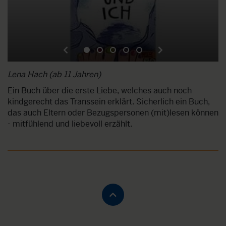
Lena Hach (ab 11 Jahren)
Mi
Ein Buch über die erste Liebe, welches auch noch
H
kindgerecht das Transsein erklärt. Sicherlich ein Buch,
im
das auch Eltern oder Bezugspersonen (mit)lesen können
e
- mitfühlend und liebevoll erzählt.
a
t
he
a