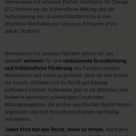
en
Gemeinsam mit unserem Partner Facilitator for Change
Da
(FC) fördern wir die frühkindliche Bildung und die
g
Verbesserung des Grundschulunterrichts in den
h
Distrikten Machakel und Sinane in Äthiopien (Foto:
C
Jakob Studnar)
i
Gemeinsam mit unseren Partnern setzen wir uns
deshalb
weltweit
für eine
umfassende Grundbildung
und frühkindliche Förderung
ein. Familien werden
ökonomisch und sozial so gestärkt, dass sie ihre Kinder
zur Schule schicken und ihr Recht auf Bildung
einfordern können. Außerdem gibt es für Mädchen und
Buben in besonders schwierigen Situationen
Bildungsangebote, die an ihre spezifischen Bedürfnissen
angepasst sind und ihre Lebenssituation nachhaltig
verbessern.
Jedes Kind hat das Recht, lesen zu lernen.
Auch jene,