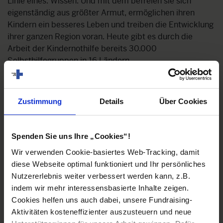
Linie eines: Wissen. Und mit dem befreien sie sich
eigenständig aus größter Armut, ermöglichen ihren
Kindern ein besseres Leben und treiben die Entwicklung
ihrer ganzen Region voran. Heute gibt es durch die
Arbeit der Kindernothilfe bereits 30.000
Selbsthilfegruppen in 16 Ländern.
So funktioniert Hilfe zur
Selbsthilfe
Zustimmung
Details
Über Cookies
Spenden Sie uns Ihre „Cookies“!
Wir verwenden Cookie-basiertes Web-Tracking, damit
diese Webseite optimal funktioniert und Ihr persönliches
Dies ist ein Video zu einem empfohlenen
Nutzererlebnis weiter verbessert werden kann, z.B.
externen Inhalt. Hierbei werden Cookies von
indem wir mehr interessensbasierte Inhalte zeigen.
YouTube gesetzt. Um diese Inhalte anzusehen
Cookies helfen uns auch dabei, unsere Fundraising-
müssen Sie
Ihre Cookie-Einstellungen
Aktivitäten kosteneffizienter auszusteuern und neue
aktualisieren und Marketing Cookies