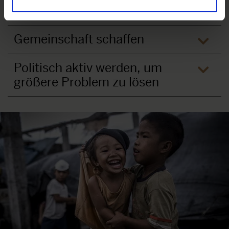
Gesellschaft
öffne
Gemeinschaft schaffen
öffne
Politisch aktiv werden, um
größere Problem zu lösen
öffne