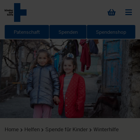
Patenschaft
Spenden
Spendenshop
Home
Helfen
Spende für Kinder
Winterhilfe