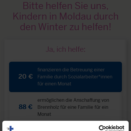
Bitte helfen Sie uns,
Kindern in Moldau durch
den Winter zu helfen!
Ja, ich helfe:
finanzieren die Betreuung einer
20 €
Familie durch Sozialarbeiter*innen
für einen Monat
ermöglichen die Anschaffung von
88 €
Brennholz für eine Familie für ein
Monat
versorgen ein Kind mit warmer