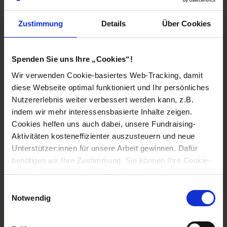
400 €
Kleidung, Schuhen und allem was es
für den Winter braucht
Zustimmung
Details
Über Cookies
- oder -
Spenden Sie uns Ihre „Cookies“!
Wir verwenden Cookie-basiertes Web-Tracking, damit
diese Webseite optimal funktioniert und Ihr persönliches
Wunschbeitrag eingeben
Nutzererlebnis weiter verbessert werden kann, z.B.
Der Mindestbetrag ist 5 EUR
indem wir mehr interessensbasierte Inhalte zeigen.
Cookies helfen uns auch dabei, unsere Fundraising-
Aktivitäten kosteneffizienter auszusteuern und neue
Unterstützer:innen für unsere Arbeit gewinnen. Dafür
benötigen wir Ihre Zustimmung. Sie können Ihre Cookie-
Einmalig spenden
Einstellungen jetzt oder in Zukunft jederzeit anpassen.
Einwilligungsauswahl
Notwendig