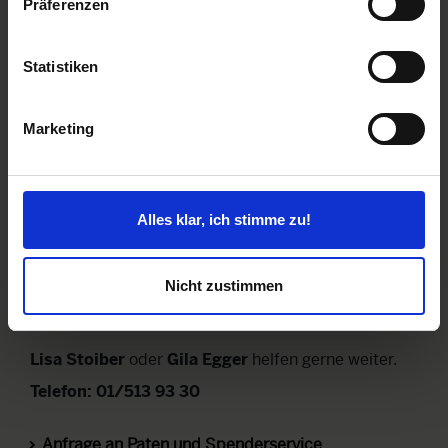
Präferenzen
Statistiken
Marketing
Alles klar, ich stimme zu!
Nicht zustimmen
Lisa Stoiber
oder
Gila Egger
helfen gerne weiter.
Telefon: 01/513 93 30
Anfrage an Paten und Spenderservice