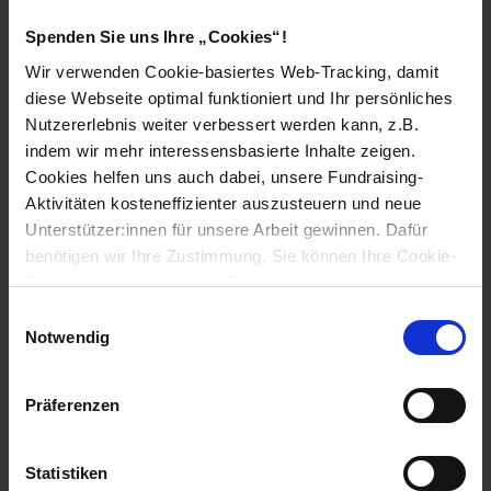
Vom Kindernothilfe-Partner Candlelight bekam Khadra
Spenden Sie uns Ihre „Cookies“!
eine Nähmaschine und lernte, Kleidungsstücke
Wir verwenden Cookie-basiertes Web-Tracking, damit
herzustellen. Mit ihrem Lohn kann sie ihre Familie gut
diese Webseite optimal funktioniert und Ihr persönliches
versorgen.
Nutzererlebnis weiter verbessert werden kann, z.B.
indem wir mehr interessensbasierte Inhalte zeigen.
Cookies helfen uns auch dabei, unsere Fundraising-
Khadra machte sich als
Aktivitäten kosteneffizienter auszusteuern und neue
Näherin selbstständig
Unterstützer:innen für unsere Arbeit gewinnen. Dafür
benötigen wir Ihre Zustimmung. Sie können Ihre Cookie-
Sie und andere Beschneiderinnen bekamen Besuch von
Einstellungen jetzt oder in Zukunft jederzeit anpassen.
der Organisation Candlelight. Der Kindernothilfe-Partner
Einwilligungsauswahl
kämpft seit 2013 in Somalia gegen FGM. Die
Notwendig
Mitarbeitenden erklärten den Frauen die medizinischen
Zusammenhänge von der grausamen Verstümmelung
Präferenzen
und den lebenslangen Leiden der Betroffenen und
überzeugten sie, ihren Beruf aufzugeben. Und sie halfen
ihnen beruflich auf die Beine. Die Frauen waren ja jetzt
Statistiken