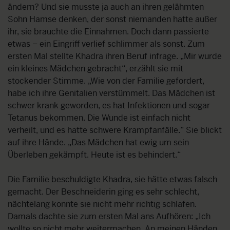
ändern? Und sie musste ja auch an ihren gelähmten
Sohn Hamse denken, der sonst niemanden hatte außer
ihr, sie brauchte die Einnahmen. Doch dann passierte
etwas – ein Eingriff verlief schlimmer als sonst. Zum
ersten Mal stellte Khadra ihren Beruf infrage. „Mir wurde
ein kleines Mädchen gebracht“, erzählt sie mit
stockender Stimme. „Wie von der Familie gefordert,
habe ich ihre Genitalien verstümmelt. Das Mädchen ist
schwer krank geworden, es hat Infektionen und sogar
Tetanus bekommen. Die Wunde ist einfach nicht
verheilt, und es hatte schwere Krampfanfälle.“ Sie blickt
auf ihre Hände. „Das Mädchen hat ewig um sein
Überleben gekämpft. Heute ist es behindert.“
Die Familie beschuldigte Khadra, sie hätte etwas falsch
gemacht. Der Beschneiderin ging es sehr schlecht,
nächtelang konnte sie nicht mehr richtig schlafen.
Damals dachte sie zum ersten Mal ans Aufhören: „Ich
wollte so nicht mehr weitermachen. An meinen Händen