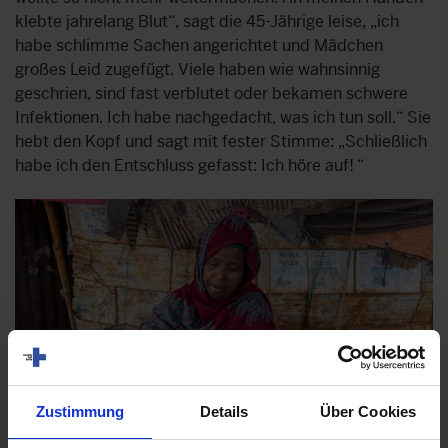
klebte jahrelang Blut“, sagt die 45-Jährige leise, „ich
habe schlimme Sachen angerichtet und Mädchen
großes Leid zugefügt. Viele haben wie wahnsinnig
geschrien, sind fast verblutet oder bekamen schwere
Infektionen. Ich habe nachgedacht, was ich tun soll.“ Sie
hebt den Kopf und sagt mit fester Stimme: „Schließlich
habe ich den Entschluss gefasst: Ich höre auf! “
Zustimmung
Details
Über Cookies