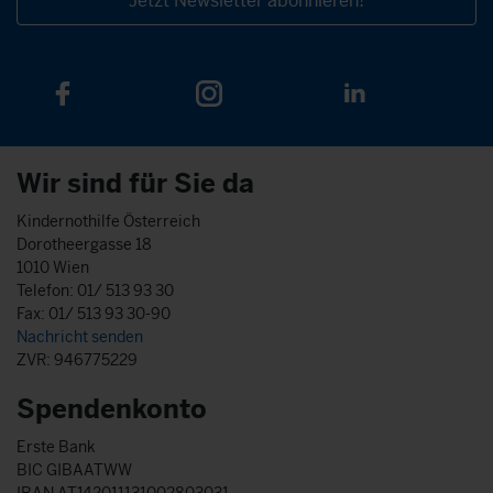
Jetzt Newsletter abonnieren!
Wir sind für Sie da
Kindernothilfe Österreich
Dorotheergasse 18
1010 Wien
Telefon: 01/ 513 93 30
Fax: 01/ 513 93 30-90
Nachricht senden
ZVR: 946775229
Spendenkonto
Erste Bank
BIC GIBAATWW
IBAN AT142011131002803031