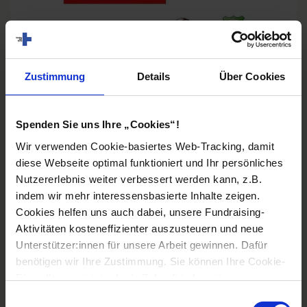
Abraham Ebisa Kebede vor seinem
Zustimmung
Details
Über Cookies
Unternehmensplakat (Foto: privat)
Spenden Sie uns Ihre „Cookies“!
Zukunftspläne
Wir verwenden Cookie-basiertes Web-Tracking, damit
diese Webseite optimal funktioniert und Ihr persönliches
Äthiopien ist das Ursprungsland des Kaffees. 95 Prozent
Nutzererlebnis weiter verbessert werden kann, z.B.
der Äthiopierinnen und Äthiopier trinken ihn. Das hat
indem wir mehr interessensbasierte Inhalte zeigen.
den 40-Jährigen auf eine neue Geschäftsidee gebracht:
Cookies helfen uns auch dabei, unsere Fundraising-
„Meine Vision ist es, in Äthiopien ein florierendes
Aktivitäten kosteneffizienter auszusteuern und neue
Kaffeegeschäft aufzubauen und dabei das reiche
Unterstützer:innen für unsere Arbeit gewinnen. Dafür
Kaffee-Erbe meines Heimatlandes zu nutzen. Auf einer
benötigen wir Ihre Zustimmung. Sie können Ihre Cookie-
eigenen Kaffeeplantage möchte ich ökologisch
Einstellungen jetzt oder in Zukunft jederzeit anpassen.
nachhaltige Verfahren für qualitativ hochwertige Bohnen
Einwilligungsauswahl
anwenden. Eine Verarbeitungsanlage wird sie von der