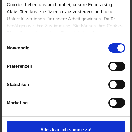
Cookies helfen uns auch dabei, unsere Fundraising-
Aktivitäten kosteneffizienter auszusteuern und neue
Unterstützer:innen für unsere Arbeit gewinnen. Dafür
benötigen wir Ihre Zustimmung. Sie können Ihre Cookie-
Einstellungen jetzt oder in Zukunft jederzeit anpassen.
Einwilligungsauswahl
Notwendig
Präferenzen
Statistiken
Fasnah ist Muslima, Kalivani ist Hindu – beide hatten
bisher keinen Kontakt zu Angehörigen der anderen
Religion (Foto: Christian Nusch)
Marketing
Alle Frauen haben ähnliche
Probleme
Alles klar, ich stimme zu!