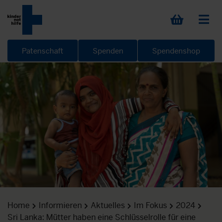
Patenschaft
Spenden
Spendenshop
Home
Informieren
Aktuelles
Im Fokus
2024
Sri Lanka: Mütter haben eine Schlüsselrolle für eine