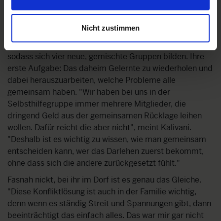
Zu Beginn sitzen alle Teilnehmerinnen mit den Frauen
Nicht zustimmen
aus ihrem Dorf zusammen. Thilini lässt als erstes diese
Trennung auflösen und die Frauen 1-2-3-4 abzählen,
sodass sich vier neue, gemischte Gruppen bilden. Ihre
erste Aufgabe: Das daheim Gelernte zu wiederholen und
dabei herauszuarbeiten, welche Probleme alle
gemeinsam haben. "Wir haben bei uns in der
Selbsthilfegruppe immer mehrere Mitglieder, die
dringend Geld aus der gemeinsamen Rücklage leihen
wollen. Dafür reicht die aber nicht", meint Kalivani.
"Deshalb ist es wichtig zu wissen, wie man gemeinsam
entscheiden kann, wer das Darlehen zuerst bekommt,
ohne dass sich die andere zurückgesetzt fühlt."
Fasnah nickt, bei ihr im Dorf ist es genau das Gleiche.
"Diese Konfliktlösung ist auch in der Familie wichtig,
denn wenn es ständig Streit und Spannungen gibt, dann
beeinträchtigt das einfach alles. Das war mir gar nicht