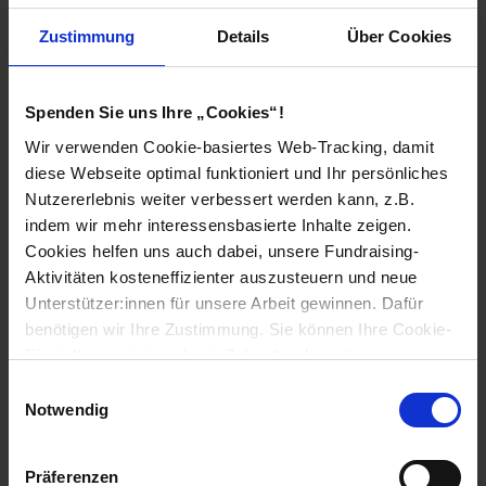
Zustimmung
Details
Über Cookies
Spenden Sie uns Ihre „Cookies“!
Wir verwenden Cookie-basiertes Web-Tracking, damit
diese Webseite optimal funktioniert und Ihr persönliches
Nutzererlebnis weiter verbessert werden kann, z.B.
indem wir mehr interessensbasierte Inhalte zeigen.
Cookies helfen uns auch dabei, unsere Fundraising-
Aktivitäten kosteneffizienter auszusteuern und neue
Unterstützer:innen für unsere Arbeit gewinnen. Dafür
benötigen wir Ihre Zustimmung. Sie können Ihre Cookie-
Einstellungen jetzt oder in Zukunft jederzeit anpassen.
Mag. Gottfried Mernyi
ist gerne für Sie da:
Einwilligungsauswahl
Telefon: 01/513 93 30
Notwendig
Nachricht senden
Präferenzen