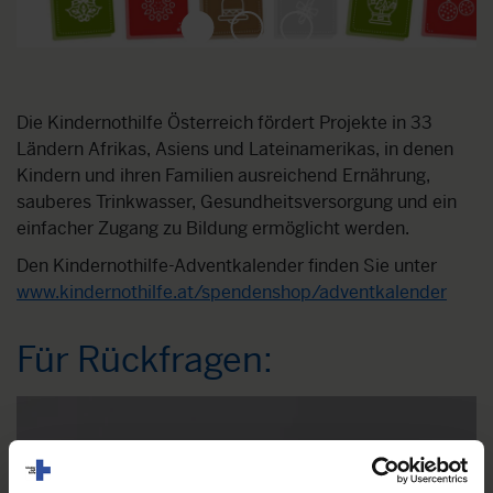
1
2
3
Die Kindernothilfe Österreich fördert Projekte in 33
Ländern Afrikas, Asiens und Lateinamerikas, in denen
Kindern und ihren Familien ausreichend Ernährung,
sauberes Trinkwasser, Gesundheitsversorgung und ein
einfacher Zugang zu Bildung ermöglicht werden.
Den Kindernothilfe-Adventkalender finden Sie unter
www.kindernothilfe.at/spendenshop/adventkalender
Für Rückfragen: