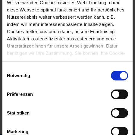
Wir verwenden Cookie-basiertes Web-Tracking, damit
diese Webseite optimal funktioniert und Ihr persönliches
Nutzererlebnis weiter verbessert werden kann, z.B.
Mag. Gottfried Mernyi
ist gerne für Sie da:
indem wir mehr interessensbasierte Inhalte zeigen.
Cookies helfen uns auch dabei, unsere Fundraising-
Telefon: 01/513 93 30
Aktivitäten kosteneffizienter auszusteuern und neue
Unterstützer:innen für unsere Arbeit gewinnen. Dafür
Nachricht senden
benötigen wir Ihre Zustimmung. Sie können Ihre Cookie-
Einstellungen jetzt oder in Zukunft jederzeit anpassen.
Einwilligungsauswahl
Notwendig
Präferenzen
Statistiken
Widerruf
Marketing