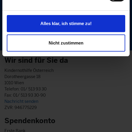
Jetzt Newsletter abonnieren!
Alles klar, ich stimme zu!
Nicht zustimmen
Wir sind für Sie da
Kindernothilfe Österreich
Dorotheergasse 18
1010 Wien
Telefon: 01/ 513 93 30
Fax: 01/ 513 93 30-90
Nachricht senden
ZVR: 946775229
Spendenkonto
Erste Bank