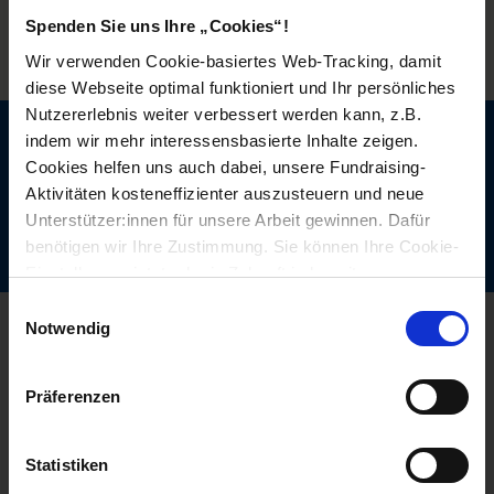
Spenden Sie uns Ihre „Cookies“!
Widerruf
Wir verwenden Cookie-basiertes Web-Tracking, damit
diese Webseite optimal funktioniert und Ihr persönliches
Nutzererlebnis weiter verbessert werden kann, z.B.
indem wir mehr interessensbasierte Inhalte zeigen.
Jetzt Newsletter abonnieren!
Cookies helfen uns auch dabei, unsere Fundraising-
Aktivitäten kosteneffizienter auszusteuern und neue
Unterstützer:innen für unsere Arbeit gewinnen. Dafür
benötigen wir Ihre Zustimmung. Sie können Ihre Cookie-
Einstellungen jetzt oder in Zukunft jederzeit anpassen.
Einwilligungsauswahl
Wir sind für Sie da
Notwendig
Kindernothilfe Österreich
Dorotheergasse 18
Präferenzen
1010 Wien
Telefon: 01/ 513 93 30
Fax: 01/ 513 93 30-90
Statistiken
Nachricht senden