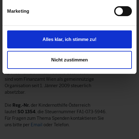
ZVR: 946775229
Marketing
Spendenkonto
Erste Bank
BIC GIBAATWW
Alles klar, ich stimme zu!
IBAN AT142011131002803031
IBAN kopieren
Nicht zustimmen
Spenden an die Kindernothilfe Österreich
sind vom Finanzamt Wien als gemeinnützige
Organisation seit 1. Jänner 2009 steuerlich
absetzbar.
Die
Reg.-Nr.
der Kindernothilfe Österreich
lautet
SO 1354
, die Steuernummer FA1-073-5946.
Für Fragen zum Thema Spenden kontaktieren Sie
uns bitte per
Email
oder Telefon.