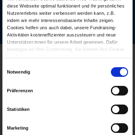
Jetzt Newsletter abonnieren!
diese Webseite optimal funktioniert und Ihr persönliches
Nutzererlebnis weiter verbessert werden kann, z.B.
indem wir mehr interessensbasierte Inhalte zeigen.
Cookies helfen uns auch dabei, unsere Fundraising-
Aktivitäten kosteneffizienter auszusteuern und neue
Unterstützer:innen für unsere Arbeit gewinnen. Dafür
benötigen wir Ihre Zustimmung. Sie können Ihre Cookie-
Wir sind für Sie da
Einstellungen jetzt oder in Zukunft jederzeit anpassen.
Kindernothilfe Österreich
Einwilligungsauswahl
Dorotheergasse 18
Notwendig
1010 Wien
Telefon: 01/ 513 93 30
Fax: 01/ 513 93 30-90
Präferenzen
Nachricht senden
ZVR: 946775229
Statistiken
Spendenkonto
Erste Bank
Marketing
BIC GIBAATWW