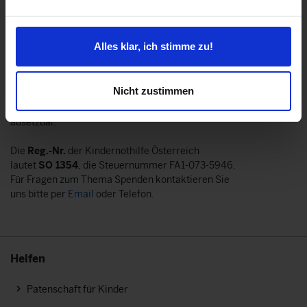
IBAN AT142011131002803031
IBAN kopieren
Alles klar, ich stimme zu!
Spenden an die Kindernothilfe Österreich
Nicht zustimmen
sind vom Finanzamt Wien als gemeinnützige
Organisation seit 1. Jänner 2009 steuerlich
absetzbar.
Die
Reg.-Nr.
der Kindernothilfe Österreich
lautet
SO 1354
, die Steuernummer FA1-073-5946.
Für Fragen zum Thema Spenden kontaktieren Sie
uns bitte per
Email
oder Telefon.
Helfen
Patenschaft für Kinder