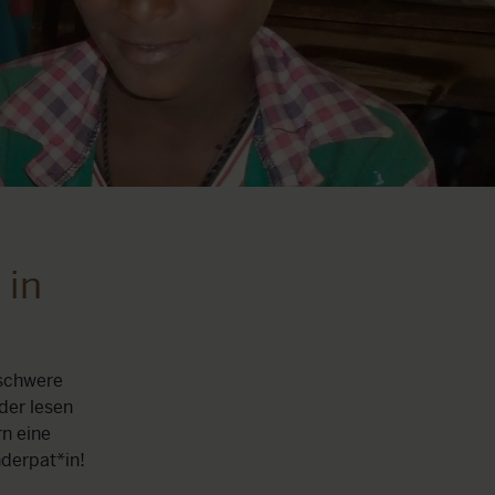
 in
 schwere
der lesen
rn eine
nderpat*in!