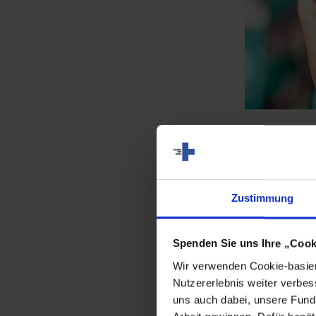
Kind
Zustimmung
Bildung ermög
Spenden Sie uns Ihre „Cook
ermöglicht ei
Wir verwenden Cookie-basiert
gemeinsam mit
Nutzererlebnis weiter verbes
frühkindliche
uns auch dabei, unsere Fundr
Machakel und 