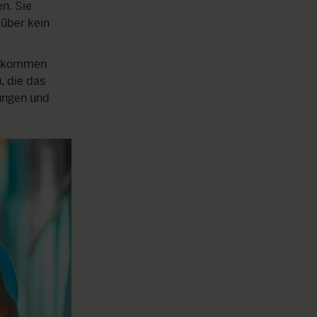
n. Sie
über kein
ng kommen
, die das
ungen und