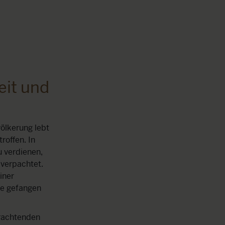
eit und
völkerung lebt
roffen. In
u verdienen,
 verpachtet.
iner
le gefangen
erachtenden