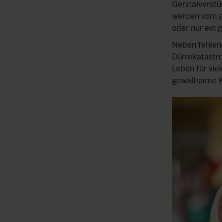
Genitalverst
werden vom g
oder nur ein
Neben fehlen
Dürrekatastr
Leben für vi
gewaltsame Ko