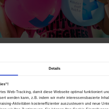
er haben das Recht auf Bildun
eine geschützte Umgebung
Details
licht Chancen. Bildung ermöglicht ein selbstbestimmtes Le
ies“!
ne bessere und glücklichere Zukunft. Daher fördert die Kinde
es Web-Tracking, damit diese Webseite optimal funktioniert und
 der örtlichen Partnerorganisation Facilitator for Change (F
sert werden kann, z.B. indem wir mehr interessensbasierte Inhal
 Bildung und die Verbesserung des Grundschulunterrichts in 
aising-Aktivitäten kosteneffizienter auszusteuern und neue Unte
Sinane in Äthiopien. Zusätzlich erhalten arbeitslose Jugendl