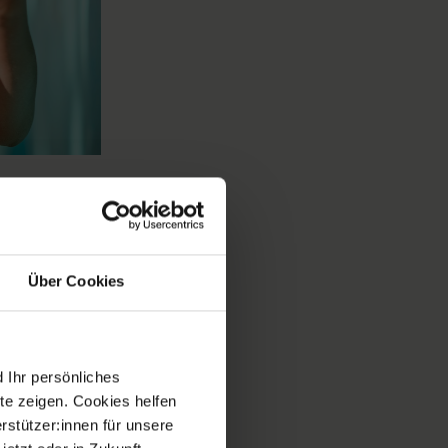
g und
Über Cookies
ben. Bildung
rnothilfe
 Ihr persönliches
C) die
te zeigen. Cookies helfen
den Distrikten
rstützer:innen für unsere
iche